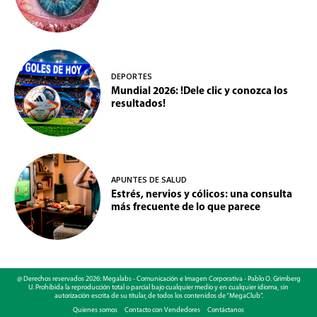
DEPORTES
Mundial 2026: !Dele clic y conozca los
resultados!
APUNTES DE SALUD
Estrés, nervios y cólicos: una consulta
más frecuente de lo que parece
@ Derechos reservados 2026: Megalabs - Comunicación e Imagen Corporativa - Pablo O. Grimberg
U. Prohibida la reproducción total o parcial bajo cualquier medio y en cualquier idioma, sin
autorización escrita de su titular, de todos los contenidos de “MegaClub”.
Quienes somos
Contacto con Vendedores
Contáctanos