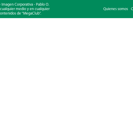
Imagen Corporativa - Pablo O.
o cualquier medio y en cualquier
Quienes somos
C
s contenidos de “MegaClub”.