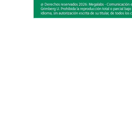
@ Derechos reservados 2026: Megalabs - Comunicación e 
Grimberg U. Prohibida la reproducción total o parcial baj
idioma, sin autorización escrita de su titular, de todos lo