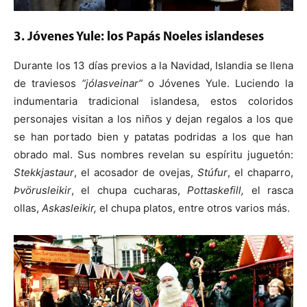
3. Jóvenes Yule: los Papás Noeles islandeses
Durante los 13 días previos a la Navidad, Islandia se llena
de traviesos
“jólasveinar”
o Jóvenes Yule. Luciendo la
indumentaria tradicional islandesa, estos coloridos
personajes visitan a los niños y dejan regalos a los que
se han portado bien y patatas podridas a los que han
obrado mal. Sus nombres revelan su espíritu juguetón:
Stekkjastaur
, el acosador de ovejas,
Stúfur
, el chaparro,
Þvörusleikir
, el chupa cucharas,
Pottaskefill,
el rasca
ollas,
Askasleikir,
el chupa platos, entre otros varios más.