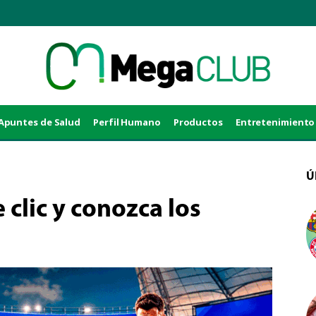
Apuntes de Salud
Perfil Humano
Productos
Entretenimiento
Ú
 clic y conozca los