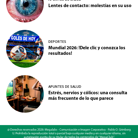
Lentes de contacto: molestias en su uso
DEPORTES
Mundial 2026: !Dele clic y conozca los
resultados!
APUNTES DE SALUD
Estrés, nervios y cólicos: una consulta
más frecuente de lo que parece
@ Derechos reservados 2026: Megalabs - Comunicación e Imagen Corporativa - Pablo O. Grimberg
U. Prohibida la reproducción total o parcial bajo cualquier medio y en cualquier idioma, sin
autorización escrita de su titular, de todos los contenidos de “MegaClub”.