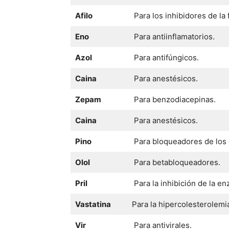
Afilo
Para los inhibidores de la 
Eno
Para antiinflamatorios.
Azol
Para antifúngicos.
Caina
Para anestésicos.
Zepam
Para benzodiacepinas.
Caina
Para anestésicos.
Pino
Para bloqueadores de los c
Olol
Para betabloqueadores.
Pril
Para la inhibición de la e
Vastatina
Para la hipercolesterolemi
Vir
Para antivirales.