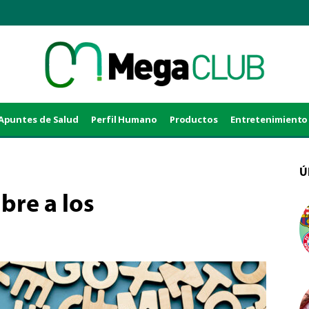
Apuntes de Salud
Perfil Humano
Productos
Entretenimiento
Ú
bre a los