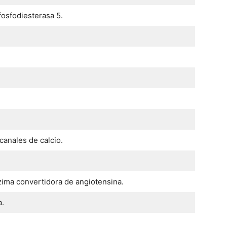
fosfodiesterasa 5.
anales de calcio.
nzima convertidora de angiotensina.
a.