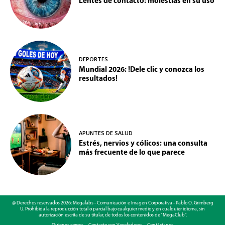
Lentes de contacto: molestias en su uso
DEPORTES
Mundial 2026: !Dele clic y conozca los
resultados!
APUNTES DE SALUD
Estrés, nervios y cólicos: una consulta
más frecuente de lo que parece
@ Derechos reservados 2026: Megalabs - Comunicación e Imagen Corporativa - Pablo O. Grimberg
U. Prohibida la reproducción total o parcial bajo cualquier medio y en cualquier idioma, sin
autorización escrita de su titular, de todos los contenidos de “MegaClub”.