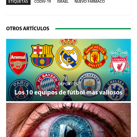
ETIQUETAS
CODIV-19
ISRAEL
NUEVO FARMACO
OTROS ARTÍCULOS
DEPORTES
Los 10 equipos de fútbol más valiosos